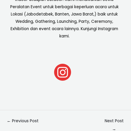
Peralatan Event untuk berbagai keperluan acara untuk
Lokasi (Jabodetabek, Banten, Jawa Barat,) baik untuk
Wedding, Gathering, Launching, Party, Ceremony,
Exhibition dan event acara lainnya. Kunjungi Instagram
kami.
I
n
s
t
a
←
Previous Post
Next Post
g
→