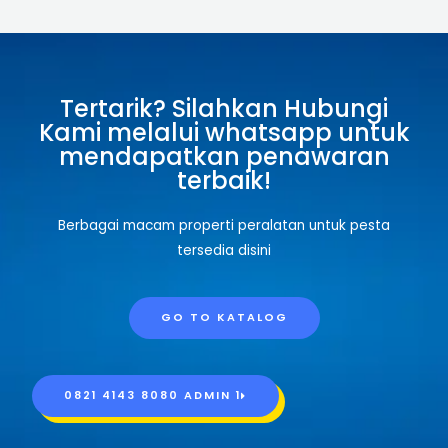
r
a
Tertarik? Silahkan Hubungi
m
Kami melalui whatsapp untuk
mendapatkan penawaran
terbaik!
Berbagai macam properti peralatan untuk pesta
tersedia disini
GO TO KATALOG
0821 4143 8080 ADMIN 1