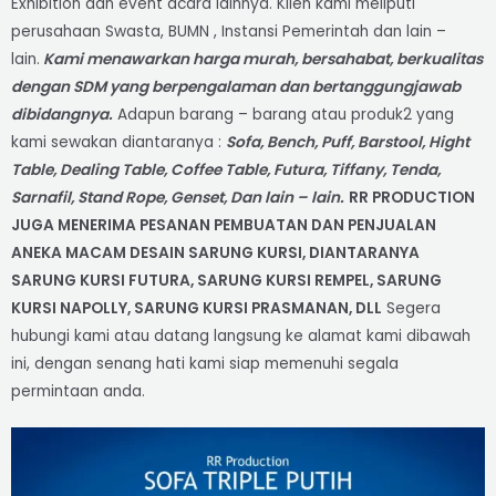
Exhibition dan event acara lainnya. Klien kami meliputi
perusahaan Swasta, BUMN , Instansi Pemerintah dan lain –
lain.
Kami menawarkan harga murah, bersahabat, berkualitas
dengan SDM yang berpengalaman dan bertanggungjawab
dibidangnya.
Adapun barang – barang atau produk2 yang
kami sewakan diantaranya :
Sofa, Bench, Puff, Barstool, Hight
Table, Dealing Table, Coffee Table, Futura, Tiffany, Tenda,
Sarnafil, Stand Rope, Genset, Dan lain – lain.
RR PRODUCTION
JUGA MENERIMA PESANAN PEMBUATAN DAN PENJUALAN
ANEKA MACAM DESAIN SARUNG KURSI, DIANTARANYA
SARUNG KURSI FUTURA, SARUNG KURSI REMPEL, SARUNG
KURSI NAPOLLY, SARUNG KURSI PRASMANAN, DLL
Segera
hubungi kami atau datang langsung ke alamat kami dibawah
ini, dengan senang hati kami siap memenuhi segala
permintaan anda.