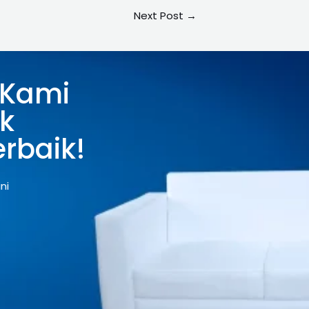
Next Post
→
 Kami
k
rbaik!
ni