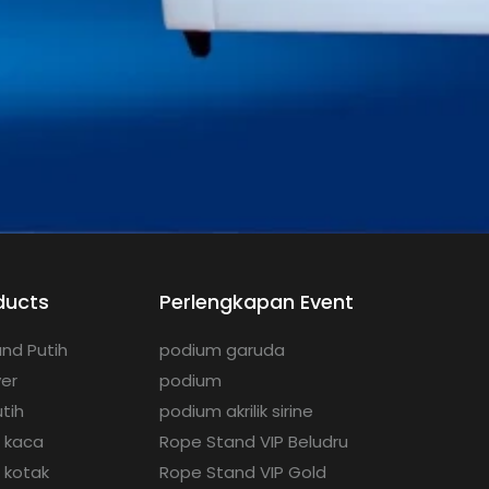
ducts
Perlengkapan Event
nd Putih
podium garuda
ver
podium
tih
podium akrilik sirine
g kaca
Rope Stand VIP Beludru
 kotak
Rope Stand VIP Gold