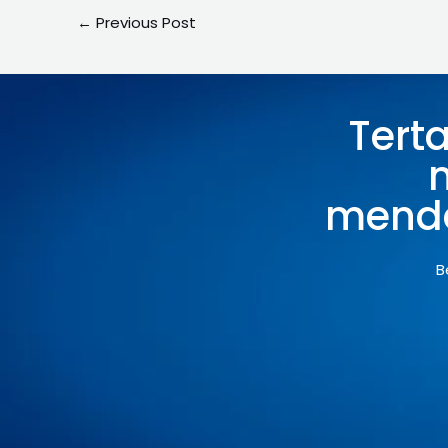
←
Previous Post
Tert
menda
B