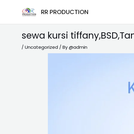
Skip
Post
RR PRODUCTION
to
navigation
content
sewa kursi tiffany,BSD,T
/
Uncategorized
/ By
@admin