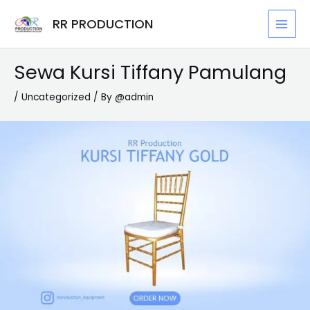
Skip
Post
MAI
RR PRODUCTION
to
navigation
MEN
content
Sewa Kursi Tiffany Pamulang
/
Uncategorized
/ By
@admin