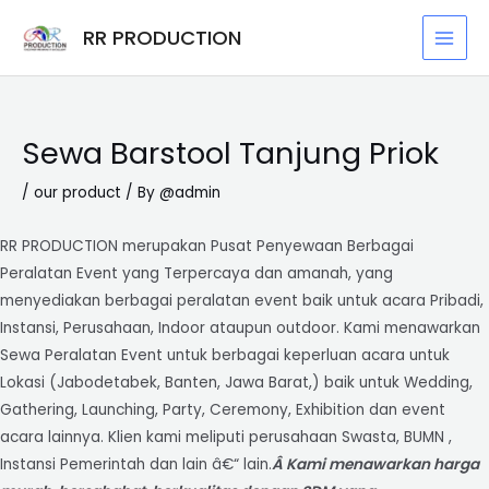
Skip
Post
MAI
RR PRODUCTION
to
navigation
MEN
content
Sewa Barstool Tanjung Priok
/
our product
/ By
@admin
RR PRODUCTION merupakan Pusat Penyewaan Berbagai
Peralatan Event yang Terpercaya dan amanah, yang
menyediakan berbagai peralatan event baik untuk acara Pribadi,
Instansi, Perusahaan, Indoor ataupun outdoor. Kami menawarkan
Sewa Peralatan Event untuk berbagai keperluan acara untuk
Lokasi (Jabodetabek, Banten, Jawa Barat,) baik untuk Wedding,
Gathering, Launching, Party, Ceremony, Exhibition dan event
acara lainnya. Klien kami meliputi perusahaan Swasta, BUMN ,
Instansi Pemerintah dan lain â€“ lain.
Â Kami menawarkan harga