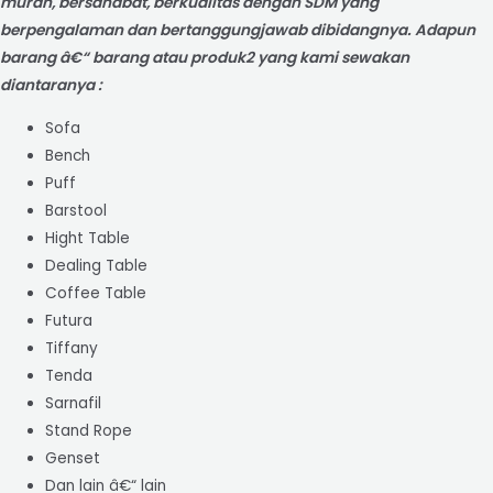
murah, bersahabat, berkualitas dengan SDM yang
berpengalaman dan bertanggungjawab dibidangnya.
Adapun
barang â€“ barang atau produk2 yang kami sewakan
diantaranya :
Sofa
Bench
Puff
Barstool
Hight Table
Dealing Table
Coffee Table
Futura
Tiffany
Tenda
Sarnafil
Stand Rope
Genset
Dan lain â€“ lain