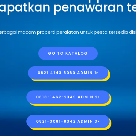
patkan penawaran te
erbagai macam properti peralatan untuk pesta tersedia disi
GO TO KATALOG
0821 4143 8080 ADMIN 1
0813-1462-2349 ADMIN 2
0821-3081-8342 ADMIN 3