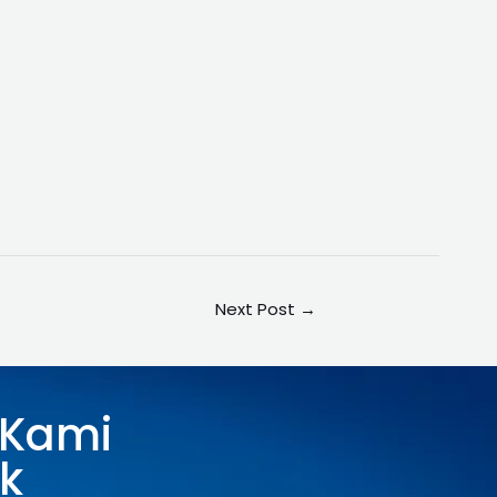
Next Post
→
 Kami
k