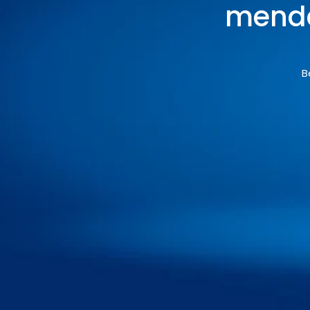
menda
B