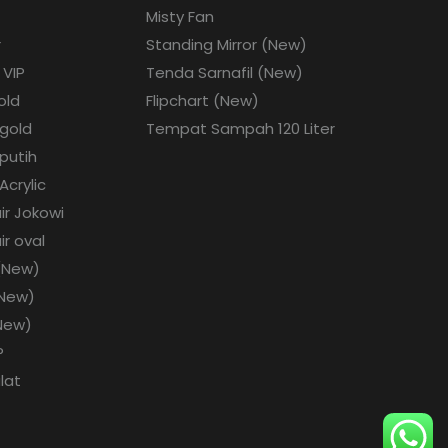
Misty Fan
r
Standing Mirror (New)
 VIP
Tenda Sarnafil (New)
old
Flipchart (New)
 gold
Tempat Sampah 120 Liter
 putih
Acrylic
ir Jokowi
ir oval
 (New)
(New)
(New)
P
ulat