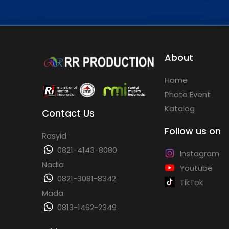
About
Home
Photo Event
Katalog
Contact Us
Follow us on
Rasyid
0821-4143-8080
Instagram
Nadia
Youtube
0821-3081-8342
TikTok
Mada
0813-1462-2349