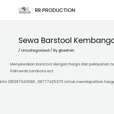
Skip
Post
RR PRODUCTION
to
navigation
content
Sewa Barstool Kembang
/
Uncategorized
/ By
@admin
Menyewakan barstool dengan harga dan pelayanan ter
Palmerah,tambora ect
Info 081297343568 , 087774253711 Untuk mendapatkan harga