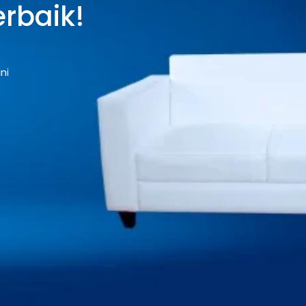
rbaik!
ni