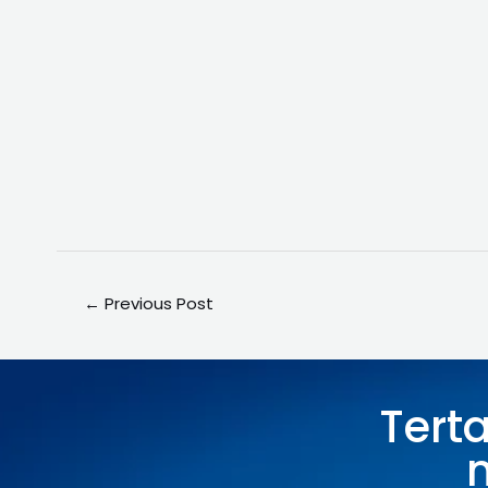
←
Previous Post
Tert