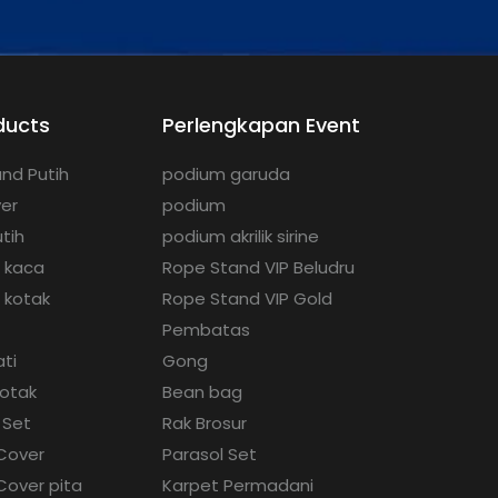
ducts
Perlengkapan Event
nd Putih
podium garuda
ver
podium
tih
podium akrilik sirine
g kaca
Rope Stand VIP Beludru
 kotak
Rope Stand VIP Gold
Pembatas
ati
Gong
kotak
Bean bag
 Set
Rak Brosur
 Cover
Parasol Set
 Cover pita
Karpet Permadani