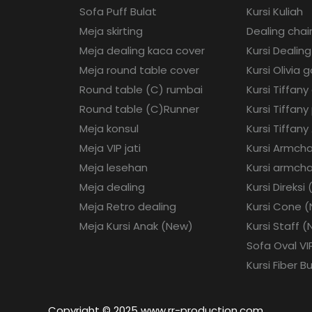
Sofa Puff Bulat
Kursi Kuliah
Meja skirting
Dealing chai
Meja dealing kaca cover
Kursi Dealing
Meja round table cover
Kursi Olivia g
Round table (C) rumbai
Kursi Tiffany
Round table (C)Runner
Kursi Tiffany
Meja konsul
Kursi Tiffany 
Meja VIP jati
Kursi Armcha
Meja lesehan
Kursi armcha
Meja dealing
Kursi Direksi
Meja Retro dealing
Kursi Cone 
Meja Kursi Anak (New)
Kursi Staff 
Sofa Oval VI
Kursi Fiber B
Copyright © 2025 www.rr-production.com