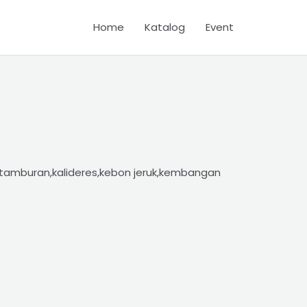
Home
Katalog
Event
tamburan,kalideres,kebon jeruk,kembangan