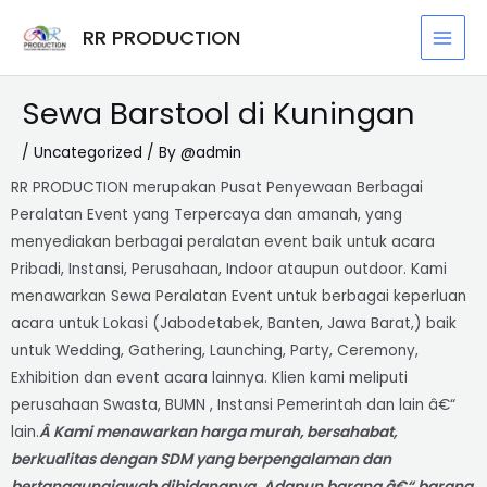
Skip
Post
MAI
RR PRODUCTION
to
navigation
MEN
content
Sewa Barstool di Kuningan
/
Uncategorized
/ By
@admin
RR PRODUCTION merupakan Pusat Penyewaan Berbagai
Peralatan Event yang Terpercaya dan amanah, yang
menyediakan berbagai peralatan event baik untuk acara
Pribadi, Instansi, Perusahaan, Indoor ataupun outdoor. Kami
menawarkan Sewa Peralatan Event untuk berbagai keperluan
acara untuk Lokasi (Jabodetabek, Banten, Jawa Barat,) baik
untuk Wedding, Gathering, Launching, Party, Ceremony,
Exhibition dan event acara lainnya. Klien kami meliputi
perusahaan Swasta, BUMN , Instansi Pemerintah dan lain â€“
lain.
Â Kami menawarkan harga murah, bersahabat,
berkualitas dengan SDM yang berpengalaman dan
bertanggungjawab dibidangnya.
Adapun barang â€“ barang