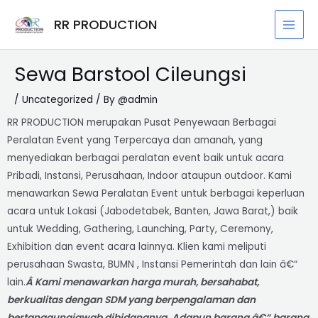
Skip
Post
MAI
RR PRODUCTION
to
navigation
MEN
content
Sewa Barstool Cileungsi
/
Uncategorized
/ By
@admin
RR PRODUCTION merupakan Pusat Penyewaan Berbagai
Peralatan Event yang Terpercaya dan amanah, yang
menyediakan berbagai peralatan event baik untuk acara
Pribadi, Instansi, Perusahaan, Indoor ataupun outdoor. Kami
menawarkan Sewa Peralatan Event untuk berbagai keperluan
acara untuk Lokasi (Jabodetabek, Banten, Jawa Barat,) baik
untuk Wedding, Gathering, Launching, Party, Ceremony,
Exhibition dan event acara lainnya. Klien kami meliputi
perusahaan Swasta, BUMN , Instansi Pemerintah dan lain â€“
lain.
Â Kami menawarkan harga murah, bersahabat,
berkualitas dengan SDM yang berpengalaman dan
bertanggungjawab dibidangnya.
Adapun barang â€“ barang