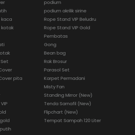
ver
podium
tih
podium akrilik sirine
g kaca
Rope Stand VIP Beludru
 kotak
Rope Stand VIP Gold
Pembatas
ati
Gong
kotak
Bean bag
 Set
Rak Brosur
 Cover
Parasol Set
 Cover pita
Karpet Permadani
Misty Fan
r
Standing Mirror (New)
 VIP
Tenda Sarnafil (New)
old
Flipchart (New)
 gold
Tempat Sampah 120 Liter
 putih