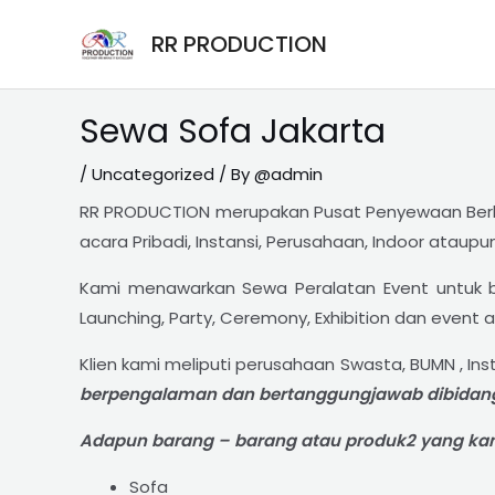
Skip
Post
RR PRODUCTION
to
navigation
content
Sewa Sofa Jakarta
/
Uncategorized
/ By
@admin
RR PRODUCTION merupakan Pusat Penyewaan Berba
acara Pribadi, Instansi, Perusahaan, Indoor ataupu
Kami menawarkan Sewa Peralatan Event untuk be
Launching, Party, Ceremony, Exhibition dan event a
Klien kami meliputi perusahaan Swasta, BUMN , Inst
berpengalaman dan bertanggungjawab dibidan
Adapun barang – barang atau produk2 yang kam
Sofa