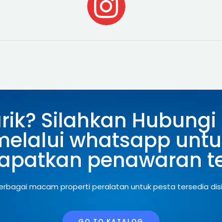
I
n
s
t
a
arik? Silahkan Hubungi
g
melalui whatsapp untu
r
patkan penawaran te
a
erbagai macam properti peralatan untuk pesta tersedia disi
m
GO TO KATALOG