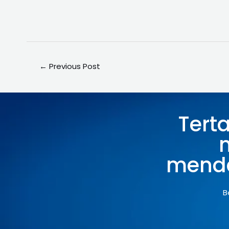
←
Previous Post
Tert
menda
B