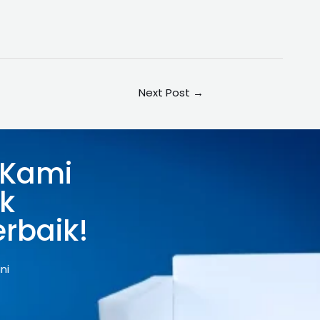
Next Post
→
 Kami
k
rbaik!
ni